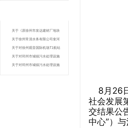
B·体育（中国大陆）官方
网站
关于《原徐州市发达建材厂地块
土壤污…
关于徐州常清水务有限公司奎河
污水处…
关于对徐州观音国际机场T1航站
楼改扩…
关于对邳州市城镇污水处理设施
全覆盖…
关于对邳州市城镇污水处理设施
全覆盖…
8月2
社会发展
交结果公
中心”）