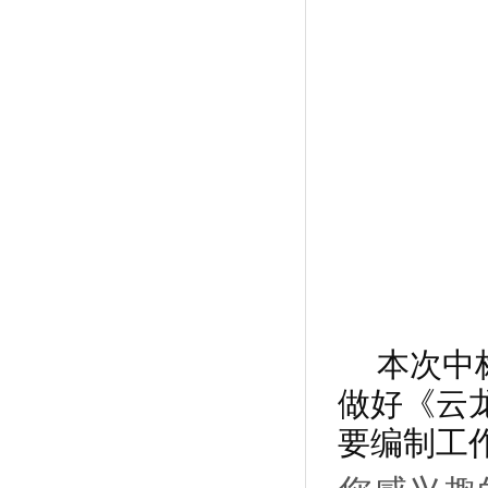
本次中
做好《云
要编制工