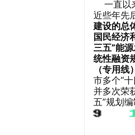
一直以
近些年先
建设的总
国民经济
三五”能
统性融资规
（专用线
市多个“
并多次荣
五”规划