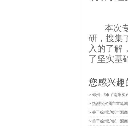
本次专项
研，搜集
入的了解
了坚实基
您感兴趣
> 邳州、铜山“南阳实
> 热烈祝贺我市首笔
> 关于徐州沪彭丰源
> 关于徐州沪彭丰源