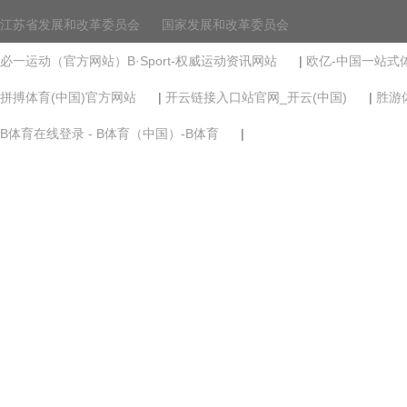
江苏省发展和改革委员会
国家发展和改革委员会
必一运动（官方网站）B·Sport-权威运动资讯网站
|
欧亿-中国一站式
拼搏体育(中国)官方网站
|
开云链接入口站官网_开云(中国)
|
胜游体
B体育在线登录 - B体育（中国）-B体育
|