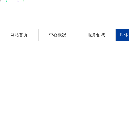
网站首页
中心概况
服务领域
B·
陆