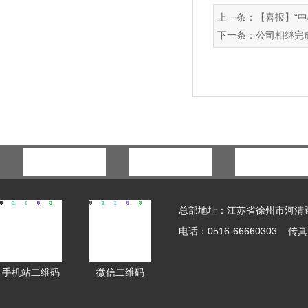
上一条：
【喜报】“
下一条：
公司相继完
网站首页
中心概况
服务领域
总部地址：
江苏省徐州市河清
电话：0516-66660303 传真：
手机站二维码
微信二维码