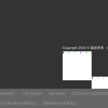
Copyright 2016 © 版
友情链接：
江苏省住建厅
国家住建部
江苏安全生产监督管理
江苏省发展和改革委员会
国家发展和改革委员会