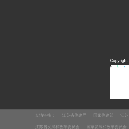
Copyri
友情链接：
江苏省住建厅
国家住建部
江苏
江苏省发展和改革委员会
国家发展和改革委员会