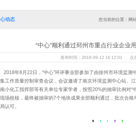
中心动态
您当前的位置：
网
“中心”顺利通过邳州市重点行业企业
发布时间：2018-09-12 16:12:01 
018年8月22日，“中心”环评事业部参加了由徐州市环境监
集工作质量控制审查会议，会议邀请了南京环境监测中心站、江
南小化工指挥部等有关单位专家学者，按照20%的抽审比例对“中
现场校核，最终被抽审的7个地块成果全部顺利通过，批次合格率
局认可。