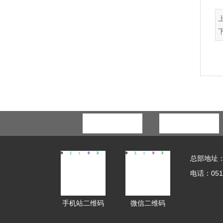
网站首页
中心概况
总部地址
电话：0516
手机站二维码
微信二维码