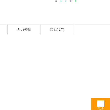
人力资源
联系我们
电话