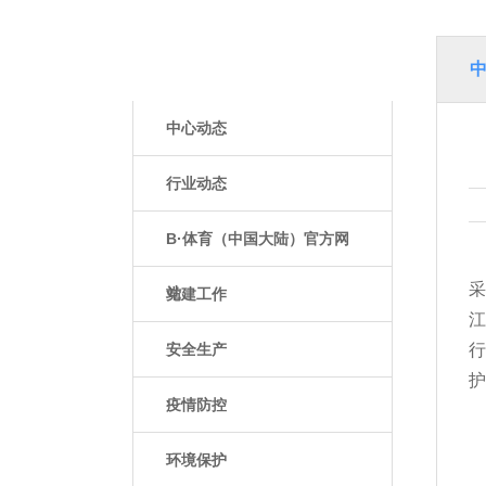
B·体育（中国大陆）官方
中心动态
网站
行业动态
B·体育（中国大陆）官方网
2
采
站
党建工作
江
安全生产
行
护
疫情防控
环境保护