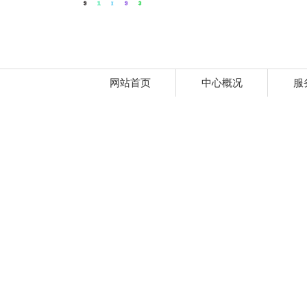
网站首页
中心概况
服