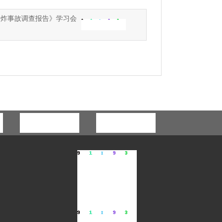
爆炸事故调查报告》学习会
人力资源
联系我们