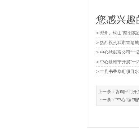
您感兴趣
> 邳州、铜山“南阳实
> 热烈祝贺我市首笔
> 中心就彭富公司“
> 中心赴睢宁开展“
> 丰县书香华府项目
上一条：
咨询部门开
下一条：
“中心”编