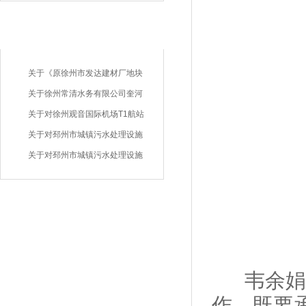
B·体育（中国大陆）官方
网站
关于《原徐州市发达建材厂地块
土壤污…
关于徐州常清水务有限公司奎河
污水处…
关于对徐州观音国际机场T1航站
楼改扩…
关于对邳州市城镇污水处理设施
全覆盖…
关于对邳州市城镇污水处理设施
全覆盖…
韦余娟同
作，既要