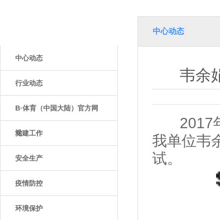
B·体育（中国大陆）官方
中心动态
中心动态
网站
韦余
行业动态
B·体育（中国大陆）官方网
2017
站
党建工作
我单位韦
试。
安全生产
疫情防控
环境保护