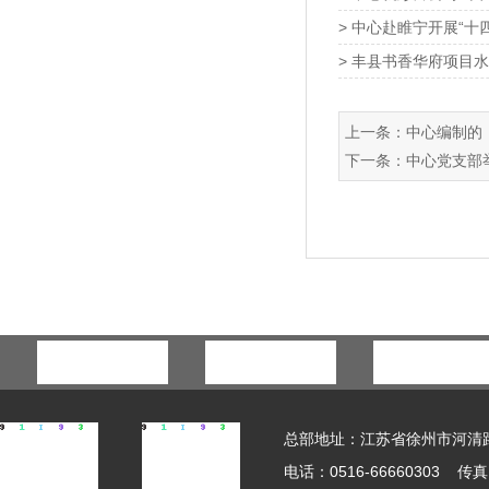
> 中心赴睢宁开展“
> 丰县书香华府项目
上一条：
中心编制的
下一条：
中心党支部
网站首页
中心概况
服务领域
总部地址：
江苏省徐州市河清
电话：0516-66660303 传真：