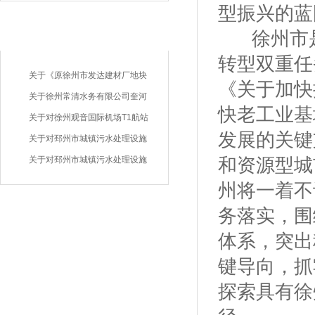
型振兴的蓝
B·体育（中国大陆）官方
徐州市是
转型双重任
网站
关于《原徐州市发达建材厂地块
《关于加快
土壤污…
关于徐州常清水务有限公司奎河
快老工业基
污水处…
关于对徐州观音国际机场T1航站
发展的关键
楼改扩…
关于对邳州市城镇污水处理设施
全覆盖…
关于对邳州市城镇污水处理设施
和资源型城
全覆盖…
州将一着不
务落实，围
体系，突出
键导向，抓
探索具有徐