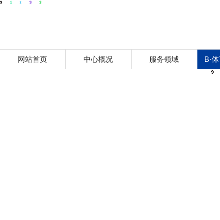
网站首页
中心概况
服务领域
B·
陆