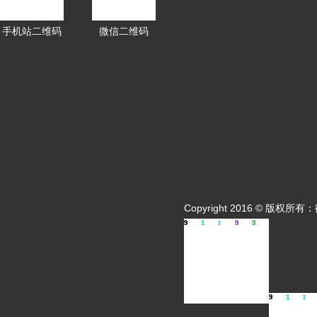
手机站二维码
微信二维码
Copyright 2016 © 版