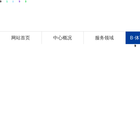
网站首页
中心概况
服务领域
B·
陆