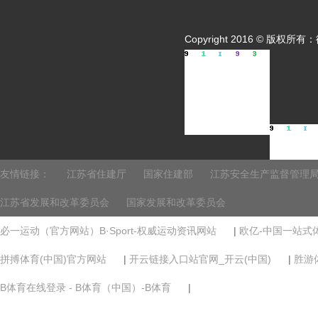
Copyright 2016 © 版
友情链接：
江苏省住建厅
国家住建部
江苏安全生产监督管理
江苏省发展和改革委员会
国家发展和改革委员会
必一运动（官方网站）B·Sport-权威运动资讯网站
|
欧亿-中国一站式
拼搏体育(中国)官方网站
|
开云链接入口站官网_开云(中国)
|
胜游体
B体育在线登录 - B体育（中国）-B体育
|