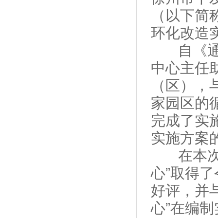
（以下简
环化改造
自《通知
中心主任
（区），
家园区的
完成了实
实施方案
在本次园
心”取得
好评，并
心”在编