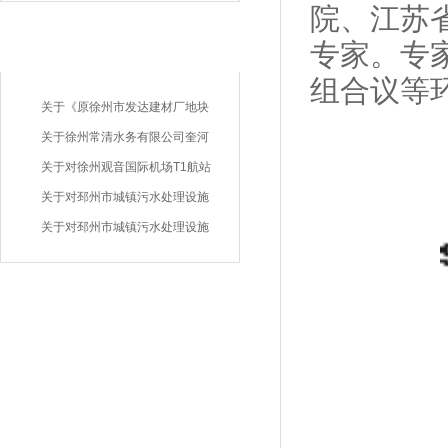
院、江苏
B·体育（中国大陆）官方
专家。专
组合议等
网站
关于《原徐州市发达建材厂地块
土壤污…
关于徐州常清水务有限公司奎河
污水处…
关于对徐州观音国际机场T1航站
楼改扩…
关于对邳州市城镇污水处理设施
全覆盖…
关于对邳州市城镇污水处理设施
全覆盖…